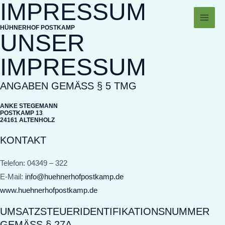
IMPRESSUM
Zum
MAI
Inhalt
ME
HÜHNERHOF POSTKAMP
springen
UNSER
IMPRESSUM
ANGABEN GEMÄSS § 5 TMG
ANKE STEGEMANN
POSTKAMP 13
24161 ALTENHOLZ
KONTAKT
Telefon: 04349 – 322
E-Mail:
info@huehnerhofpostkamp.de
www.huehnerhofpostkamp.de
UMSATZSTEUERIDENTIFIKATIONSNUMMER
GEMÄSS § 27A